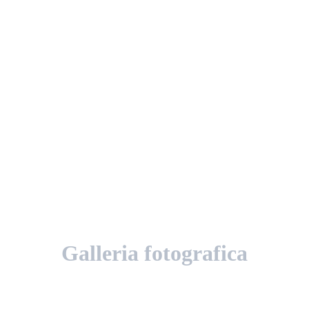
Galleria fotografica