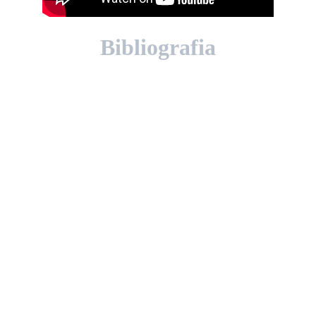
Bibliografia
📘 Libri
Giuseppe Oddo, Riccardo Antoniani, 
L’Italia nel petrolio. Mattei, Cefis, 
Pasolini e il sogno infranto 
dell’indipendenza energetica
. 
Feltrinelli, 2022.
(Ricostruzione dei rapporti tra 
politica, industria petrolifera, Eni, 
Eugenio Cefis, Pier Paolo Pasolini e il 
progetto italiano di autonomia 
energetica.)
Vincenzo Calia, Sabrina Pisu, 
Il caso 
Mattei. Le prove dell’omicidio del 
presidente dell’Eni dopo bugie, 